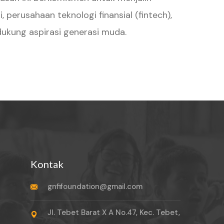
perusahaan teknologi finansial (fintech),
ukung aspirasi generasi muda.
Kontak
gnfifoundation@gmail.com
Jl. Tebet Barat X A No.47, Kec. Tebet,