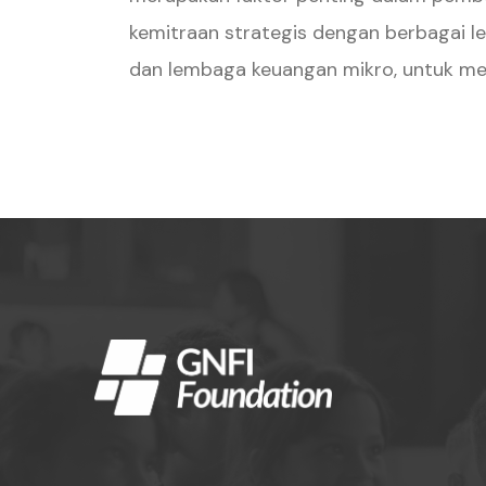
kemitraan strategis dengan berbagai le
dan lembaga keuangan mikro, untuk men